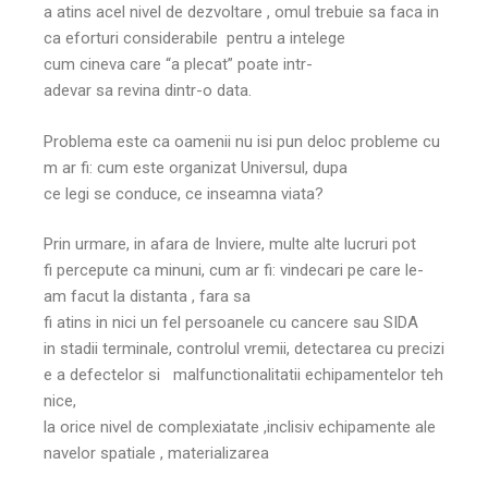
a atins acel nivel de dezvoltare , omul trebuie sa faca in
ca eforturi considerabile pentru a intelege
cum cineva care “a plecat” poate intr-
adevar sa revina dintr-o data.
Problema este ca oamenii nu isi pun deloc probleme cu
m ar fi: cum este organizat Universul, dupa
ce legi se conduce, ce inseamna viata?
Prin urmare, in afara de Inviere, multe alte lucruri pot
fi percepute ca minuni, cum ar fi: vindecari pe care le-
am facut la distanta , fara sa
fi atins in nici un fel persoanele cu cancere sau SIDA
in stadii terminale, controlul vremii, detectarea cu precizi
e a defectelor si malfunctionalitatii echipamentelor teh
nice,
la orice nivel de complexiatate ,inclisiv echipamente ale
navelor spatiale , materializarea