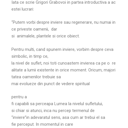
Iata ce scrie Grigori Grabovoi in partea introductiva a ac
estei lucrari:
“Putem vorbi despre inviere sau regenerare, nu numai in
ce priveste oamenii, dar
si animalele, plantele si orice obiect.
Pentru multi, cand spunem inviere, vorbim despre ceva
simbolic, in timp ce,
la nivel de suflet, noi toti cunoastem invierea ca pe o re
alitate a lumii existente in orice moment. Oricum, majori
tatea oamenilor trebuie sa
mai evolueze din punct de vedere spiritual
pentru a
fi capabili sa perceapa Lumea la nivelul sufletului,
si chiar si atunci, inca nu percep termenul de
“inviere”in adevaratul sens, asa cum ar trebui el sa
fie perceput. In momentul in care