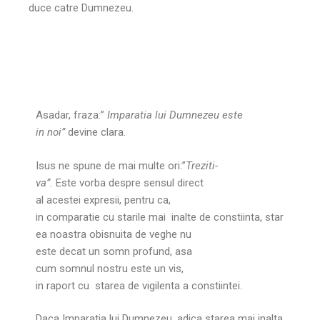
duce catre Dumnezeu.
Asadar, fraza:”
Imparatia lui Dumnezeu este
in noi”
devine clara.
Isus ne spune de mai multe ori:”
Treziti-
va”.
Este vorba despre sensul direct
al acestei expresii, pentru ca,
in comparatie cu starile mai inalte de constiinta, star
ea noastra obisnuita de veghe nu
este decat un somn profund, asa
cum somnul nostru este un vis,
in raport cu starea de vigilenta a constiintei.
Daca Imparatia lui Dumnezeu, adica starea mai inalta