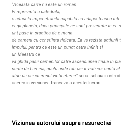
“
Aceasta carte nu este un roman.
El reprezinta o catedrala,
o citadela impenetrabila capabila sa adaposteasca intr
eaga planeta, daca principiile ce sunt prezentate in ea s
unt puse in practica de o mana
de oameni cu constiinta ridicata. Ea va rezista actiunii t
impului, pentru ca este un punct catre infinit si
un Maestru ce
va ghida pasii oamenilor catre ascensiunea finala in pla
nurile de Lumina, acolo unde toti cei inviati vor canta al
aturi de cei vii imnul vietii eterne”
scria
Ischaia
in introd
ucerea in versiunea franceza a acestei lucrari.
Viziunea autorului asupra resurectiei