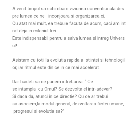
A venit timpul sa schimbam viziunea conventionala des
pre lumea ce ne inconjoara si organizarea ei.
Cu atat mai mult, ea trebuie facuta de acum, caci am int
rat deja in mileniul trei.
Este indispensabil pentru a salva lumea si intreg Univers
ul!
Asistam cu totii la evolutia rapida a stiintei si tehnologiil
or, iar ritmul este din ce in ce mai accelerat.
Dar
haideti
sa
ne
punem
intrebarea
: “ Ce
se
intampla
cu
Omul
? Se
dezvolta
el
intr-adevar
?
Si
daca
da,
atunci
in ce
directie
? Cu ce
ar
trebui
sa
asociem,la
modul
general
,
dezvoltarea
fiintei
umane
,
progresul
si
evolutia
sa
?”