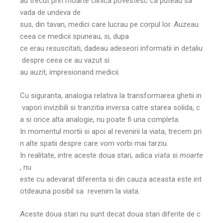
au trecut prin moarte clinica povestesc ca puteau sa
vada de undeva de
sus, din tavan, medici care lucrau pe corpul lor. Auzeau
ceea ce medicii spuneau, si, dupa
ce erau resuscitati, dadeau adeseori informatii in detaliu
despre ceea ce au vazut si
au auzit, impresionand medicii.
Cu siguranta, analogia relativa la transformarea ghetii in
vapori invizibili si tranzitia inversa catre starea solida, c
a si orice alta analogie, nu poate fi una completa.
In momentul mortii si apoi al revenirii la viata, trecem pri
n alte spatii despre care vom vorbi mai tarziu.
In realitate, intre aceste doua stari, adica
viata
si
moarte
, nu
este cu adevarat diferenta si din cauza aceasta este int
otdeauna posibil sa revenim la viata.
Aceste doua stari nu sunt decat doua stari diferite de c