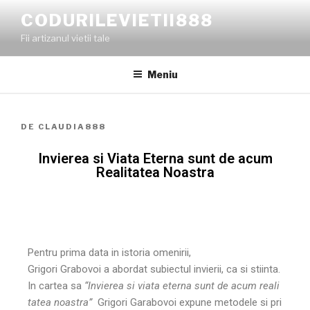
CODURILEVIETII888
Fii artizanul vietii tale
Meniu
DE
CLAUDIA888
Invierea si Viata Eterna sunt de acum
Realitatea Noastra
Pentru prima data in istoria omenirii,
Grigori Grabovoi a abordat subiectul invierii, ca si stiinta.
In cartea sa
“Invierea si viata eterna sunt de acum reali
tatea noastra”
Grigori Garabovoi expune metodele si pri