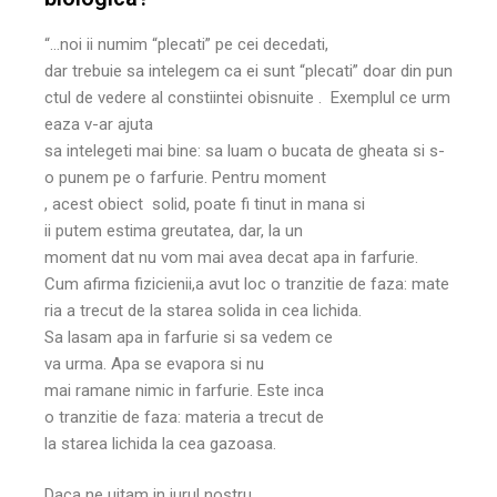
“…noi ii numim “plecati” pe cei decedati,
dar trebuie sa intelegem ca ei sunt “plecati” doar din pun
ctul de vedere al constiintei obisnuite . Exemplul ce urm
eaza v-ar ajuta
sa intelegeti mai bine: sa luam o bucata de gheata si s-
o punem pe o farfurie. Pentru moment
, acest obiect solid, poate fi tinut in mana si
ii putem estima greutatea, dar, la un
moment dat nu vom mai avea decat apa in farfurie.
Cum afirma fizicienii,a avut loc o tranzitie de faza: mate
ria a trecut de la starea solida in cea lichida.
Sa lasam apa in farfurie si sa vedem ce
va urma. Apa se evapora si nu
mai ramane nimic in farfurie. Este inca
o tranzitie de faza: materia a trecut de
la starea lichida la cea gazoasa.
Daca ne uitam in jurul nostru,