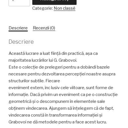
Sistemul
Categorie:
Non classé
unificat
de
cunostinte
Descriere
Recenzii (0)
Descriere
Această lucrare a luat fiinţă din practică, așa ca
majoritatea lucrărilor lui G. Grabovoi.
Este o colecţie de prelegeri pentru a dobândi bazele
necesare pentru dezvoltarea percepţiei noastre asupra
structurilor subtile. Fiecare
eveniment extern, inc lusiv cele viitoare, sunt forme de
informaţie. Dacă privim un eveniment ca pe o construcţie
geometrică și o descompunem în elementele sale
obţinem vindecarea. Ajungem să înţelegem că de fapt,
vindecarea constă în transformarea informaţiei și
Grabovoi ne dă metodele pentru a face acest lucru.