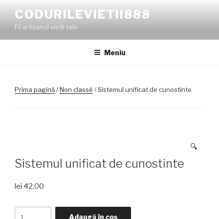
Sari
CODURILEVIETII888
la
Fii artizanul vietii tale
conținut
Meniu
Prima pagină
/
Non classé
/ Sistemul unificat de cunostinte
🔍
Sistemul unificat de cunostinte
lei
42,00
Cantitate
Adaugă în coș